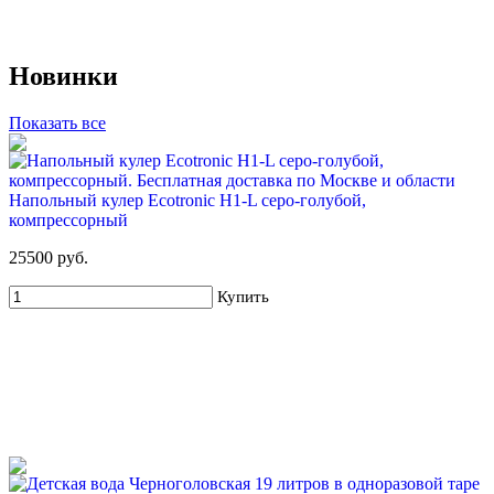
71%
Новинки
Для новых клиентов. Стартовый набор ХВАЛОВСКАЯ
Premium (3х19л) + помпа
Показать все
649 руб
2 255 руб
Купить
Напольный кулер Ecotronic H1-L серо-голубой,
компрессорный
25500 руб.
Купить
4%
Набор воды ХВАЛОВСКАЯ 3 вида (3х19л)
1 815 руб
1 895 руб