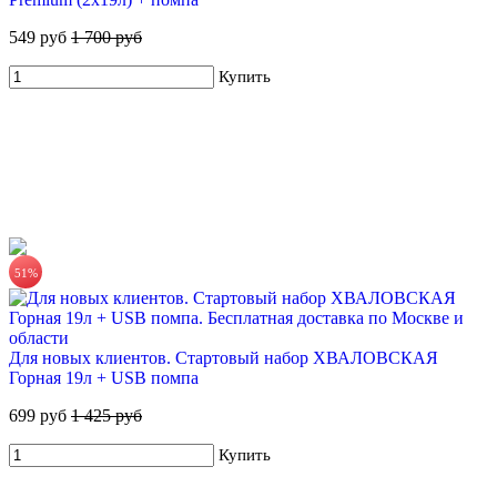
549 руб
1 700 руб
ХВАЛОВСКАЯ Горная минеральная столовая вода 18,9л в
Купить
одноразовой таре
845 руб.
Купить
51%
Для новых клиентов. Стартовый набор ХВАЛОВСКАЯ
ХВАЛОВСКАЯ Premium природная питьевая вода 18,9л
Горная 19л + USB помпа
555 руб.
699 руб
1 425 руб
Купить
Купить