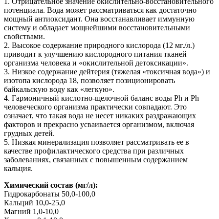
1. Отрицательное значение окислительно-восстановительного
потенциала. Вода может рассматриваться как достаточно
мощный антиоксидант. Она восстанавливает иммунную
систему и обладает мощнейшими восстановительными
свойствами.
2. Высокое содержание природного кислорода (12 мг./л.)
приводит к улучшению кислородного питания тканей
организма человека и «окислительной детоксикации».
3. Низкое содержание дейтерия (тяжелая «токсичная вода») и
изотопа кислорода 18, позволяет позиционировать
байкальскую воду как «легкую».
4. Гармоничный кислотно-щелочной баланс воды Ph и Ph
человеческого организма практически совпадают. Это
означает, что такая вода не несет никаких раздражающих
факторов и прекрасно усваивается организмом, включая
грудных детей.
5. Низкая минерализация позволяет рассматривать ее в
качестве профилактического средства при различных
заболеваниях, связанных с повышенным содержанием
кальция.
Химический состав (мг/л):
Гидрокарбонаты 50,0-100,0
Кальций 10,0-25,0
Магний 1,0-10,0