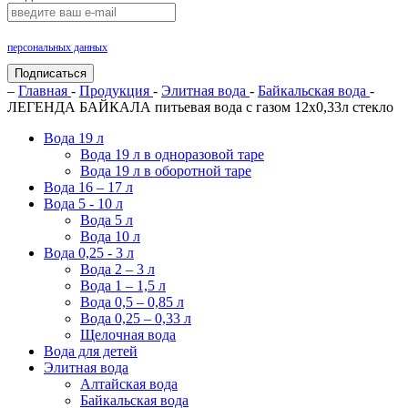
Нажимая на кнопку «Подписаться», Вы даете согласие на обработку своих
персональных данных
.
Подписаться
–
Главная
-
Продукция
-
Элитная вода
-
Байкальская вода
-
ЛЕГЕНДА БАЙКАЛА питьевая вода с газом 12х0,33л стекло
Вода 19 л
Вода 19 л в одноразовой таре
Вода 19 л в оборотной таре
Вода 16 – 17 л
Вода 5 - 10 л
Вода 5 л
Вода 10 л
Вода 0,25 - 3 л
Вода 2 – 3 л
Вода 1 – 1,5 л
Вода 0,5 – 0,85 л
Вода 0,25 – 0,33 л
Щелочная вода
Вода для детей
Элитная вода
Алтайская вода
Байкальская вода