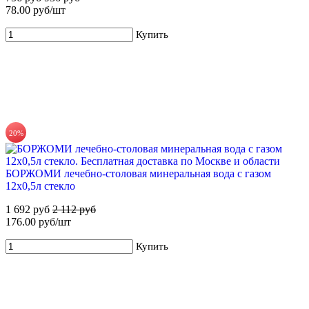
78.00 руб/шт
Купить
Купить
20%
55%
Для новых клиентов. Стартовый набор ХВАЛОВСКАЯ
БОРЖОМИ лечебно-столовая минеральная вода с газом
Deluxe (2х19л)
12х0,5л стекло
549 руб
1 210 руб
1 692 руб
2 112 руб
176.00 руб/шт
Купить
Купить