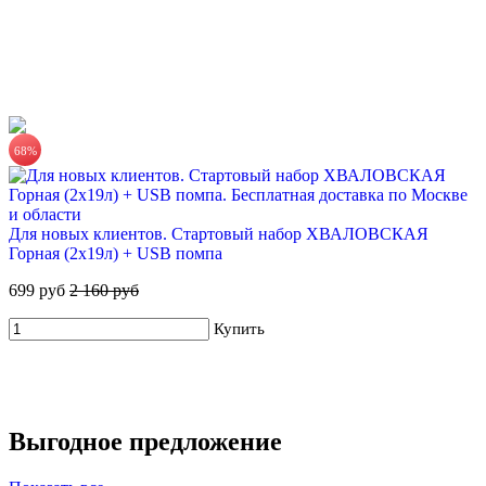
68%
CRISTELLE питьевая природная вода без газа 6х0,75л стекло
918 руб.
Для новых клиентов. Стартовый набор ХВАЛОВСКАЯ
153.00 руб/шт
Горная (2х19л) + USB помпа
Купить
699 руб
2 160 руб
Купить
Выгодное предложение
ЧЕРНОГОЛОВКА питьевая вода без газа 12х0,5л