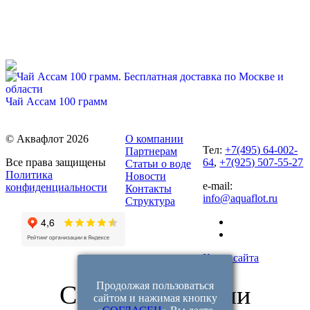
68%
Для новых клиентов. Стартовый набор ХВАЛОВСКАЯ
Deluxe (2х19л) + USB помпа
Чай Ассам 100 грамм
599 руб
1 900 руб
320 руб.
Купить
© Аквафлот 2026
О компании
Купить
Тел:
+7(495) 64-002-
Партнерам
Все права защищены
64
,
+7(925) 507-55-27
Статьи о воде
Политика
Новости
e-mail:
конфиденциальности
Контакты
info@aquaflot.ru
Структура
Карта сайта
55%
Продолжая пользоваться
Связаться с нами
Для новых клиентов. Стартовый набор ХВАЛОВСКАЯ
Чай Подарок на Рождество 100 грамм
сайтом и нажимая кнопку
Premium (2х19л)