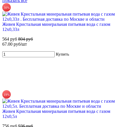
Показать все
420 руб.
30%
56%
35.00 руб/шт
Для новых клиентов. Стартовый набор ХВАЛОВСКАЯ
Купить
Живея Кристальная минеральная питьевая вода с газом
Горная (2х19л)
12х0,33л
649 руб
1 470 руб
564 руб
804 руб
67.00 руб/шт
Купить
Купить
19%
71%
Для новых клиентов. Стартовый набор ХВАЛОВСКАЯ
Живея Кристальная минеральная питьевая вода с газом
Горная (3х19л) + помпа
12х0,5л
799 руб
2 795 руб
756 руб
936 руб