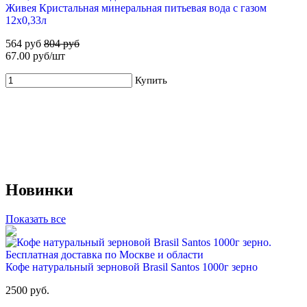
Живея Кристальная минеральная питьевая вода с газом
Для новых клиентов. Стартовый набор ХВАЛОВСКАЯ
12х0,33л
Горная (3х19л) + помпа
564 руб
804 руб
799 руб
2 795 руб
67.00 руб/шт
Купить
Купить
Новинки
55%
Для новых клиентов. Стартовый набор ХВАЛОВСКАЯ
Показать все
Deluxe (2х19л)
549 руб
1 210 руб
Кофе натуральный зерновой Brasil Santos 1000г зерно
Купить
2500 руб.