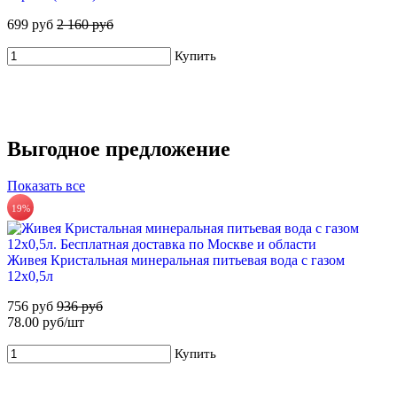
Купить
699 руб
2 160 руб
Купить
Выгодное предложение
Показать все
ХВАЛОВСКАЯ Premium природная питьевая вода 18,9л
19%
56%
555 руб.
Купить
Живея Кристальная минеральная питьевая вода с газом
Для новых клиентов. Стартовый набор ХВАЛОВСКАЯ
12х0,5л
Горная (2х19л)
756 руб
936 руб
649 руб
1 470 руб
78.00 руб/шт
Купить
Купить