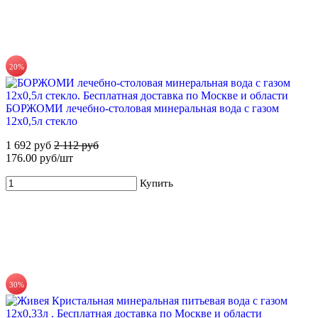
20%
71%
БОРЖОМИ лечебно-столовая минеральная вода с газом
Для новых клиентов. Стартовый набор ХВАЛОВСКАЯ
12х0,5л стекло
Premium (3х19л) + помпа
1 692 руб
2 112 руб
649 руб
2 255 руб
176.00 руб/шт
Купить
Купить
30%
71%