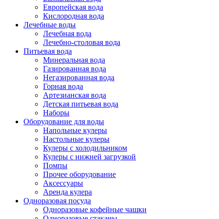
Европейская вода
Кислородная вода
Лечебные воды
Лечебная вода
Лечебно-столовая вода
Питьевая вода
Минеральная вода
Газированная вода
Негазированная вода
Горная вода
Артезианская вода
Детская питьевая вода
Наборы
Оборудование для воды
Напольные кулеры
Настольные кулеры
Кулеры с холодильником
Кулеры с нижней загрузкой
Помпы
Прочее оборудование
Аксессуары
Аренда кулера
Одноразовая посуда
Одноразовые кофейные чашки
Одноразовые стаканы