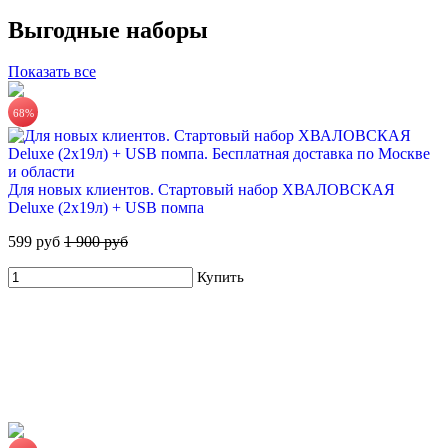
735 руб.
Выгодные наборы
Купить
Показать все
68%
Для новых клиентов. Стартовый набор ХВАЛОВСКАЯ
Deluxe (2х19л) + USB помпа
599 руб
1 900 руб
Купить
ЧЕРНОГОЛОВКА питьевая вода 19л
670 руб.
Купить