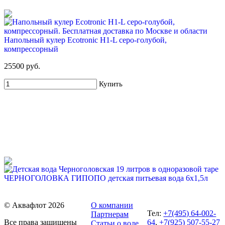
Для новых клиентов. Стартовый набор ХВАЛОВСКАЯ
Premium (3х19л)
Напольный кулер Ecotronic H1-L серо-голубой,
549 руб
1 665 руб
компрессорный
Купить
25500 руб.
Купить
54%
Для новых клиентов. Стартовый набор ХВАЛОВСКАЯ
ЧЕРНОГОЛОВКА ГИПОПО детская питьевая вода 6х1,5л
Deluxe 19л + USB помпа
432 руб.
599 руб
1 295 руб
72.00 руб/шт
© Аквафлот 2026
О компании
Купить
Тел:
+7(495) 64-002-
Партнерам
Купить
Все права защищены
64
,
+7(925) 507-55-27
Статьи о воде