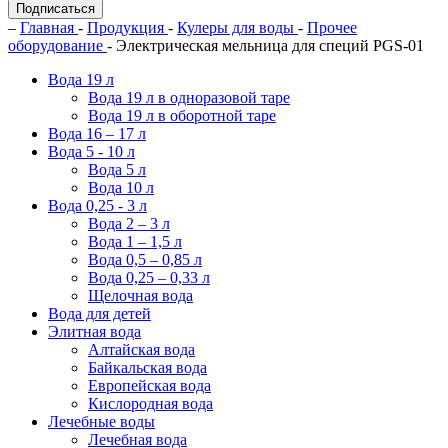
Подписаться
–
Главная
-
Продукция
-
Кулеры для воды
-
Прочее
оборудование
- Электрическая мельница для специй PGS-01
Вода 19 л
Вода 19 л в одноразовой таре
Вода 19 л в оборотной таре
Вода 16 – 17 л
Вода 5 - 10 л
Вода 5 л
Вода 10 л
Вода 0,25 - 3 л
Вода 2 – 3 л
Вода 1 – 1,5 л
Вода 0,5 – 0,85 л
Вода 0,25 – 0,33 л
Щелочная вода
Вода для детей
Элитная вода
Алтайская вода
Байкальская вода
Европейская вода
Кислородная вода
Лечебные воды
Лечебная вода