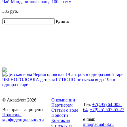
Чай Мандариновая роща 100 грамм
599 руб
1 900 руб
335 руб.
Купить
Купить
51%
ЧЕРНОГОЛОВКА детская ГИПОПО питьевая вода 19л в
Для новых клиентов. Стартовый набор ХВАЛОВСКАЯ
однораз. таре
Горная 19л + USB помпа
700 руб.
699 руб
1 425 руб
© Аквафлот 2026
О компании
Купить
Купить
Тел:
+7(495) 64-002-
Партнерам
Все права защищены
64
,
+7(925) 507-55-27
Статьи о воде
Политика
Новости
e-mail:
конфиденциальности
Контакты
info@aquaflot.ru
Структура