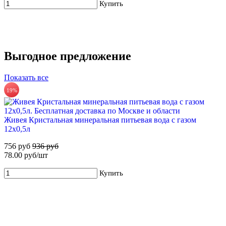
Купить
Выгодное предложение
ЧЕРНОГОЛОВКА питьевая вода без газа 12х0,5л
Показать все
420 руб.
19%
55%
35.00 руб/шт
Купить
Живея Кристальная минеральная питьевая вода с газом
Для новых клиентов. Стартовый набор ХВАЛОВСКАЯ
12х0,5л
Premium (2х19л)
756 руб
936 руб
499 руб
1 110 руб
78.00 руб/шт
Купить
Купить