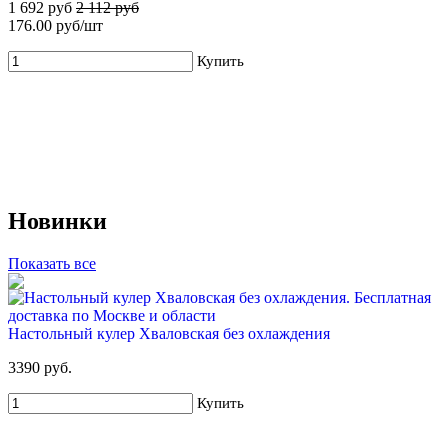
1 692 руб
2 112 руб
176.00 руб/шт
Купить
Купить
Новинки
54%
Для новых клиентов. Стартовый набор ХВАЛОВСКАЯ
Показать все
Deluxe 19л + USB помпа
599 руб
1 295 руб
Настольный кулер Хваловская без охлаждения
Купить
3390 руб.
Купить