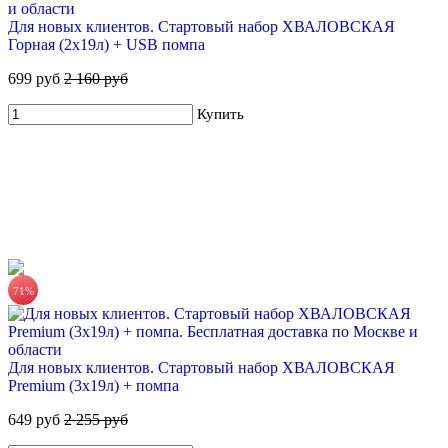
Для новых клиентов. Стартовый набор ХВАЛОВСКАЯ
ХВАЛОВСКАЯ Горная минеральная столовая вода 18,9л в
Горная (2х19л) + USB помпа
одноразовой таре
699 руб
2 160 руб
845 руб.
Купить
Купить
71%
ХВАЛОВСКАЯ Premium природная питьевая вода 18,9л
555 руб.
Для новых клиентов. Стартовый набор ХВАЛОВСКАЯ
Premium (3х19л) + помпа
Купить
649 руб
2 255 руб