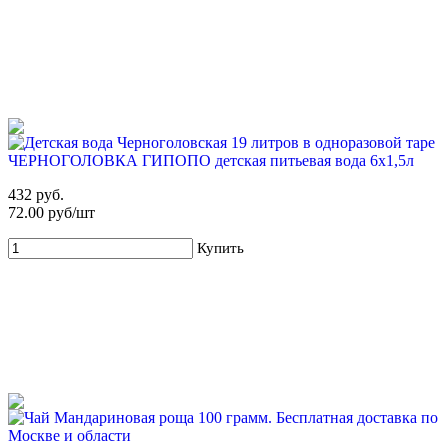
71%
Для новых клиентов. Стартовый набор ХВАЛОВСКАЯ
Горная (3х19л) + помпа
ЧЕРНОГОЛОВКА ГИПОПО детская питьевая вода 6х1,5л
799 руб
2 795 руб
432 руб.
Купить
72.00 руб/шт
Купить
68%
Для новых клиентов. Стартовый набор ХВАЛОВСКАЯ
Deluxe (2х19л) + USB помпа