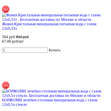
30%
56%
Живея Кристальная минеральная питьевая вода с газом
Для новых клиентов. Стартовый набор ХВАЛОВСКАЯ
12х0,33л
Горная (2х19л)
564 руб
804 руб
649 руб
1 470 руб
67.00 руб/шт
Купить
Купить
20%
5%
БОРЖОМИ лечебно-столовая минеральная вода с газом
Набор воды ХВАЛОВСКАЯ и ЧЕРНОГОЛОВКА (4х19л)
12х0,5л стекло
2 385 руб
2 515 руб