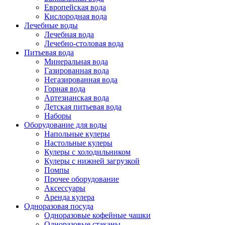
Европейская вода
Кислородная вода
Лечебные воды
Лечебная вода
Лечебно-столовая вода
Питьевая вода
Минеральная вода
Газированная вода
Негазированная вода
Горная вода
Артезианская вода
Детская питьевая вода
Наборы
Оборудование для воды
Напольные кулеры
Настольные кулеры
Кулеры с холодильником
Кулеры с нижней загрузкой
Помпы
Прочее оборудование
Аксессуары
Аренда кулера
Одноразовая посуда
Одноразовые кофейные чашки
Одноразовые стаканы