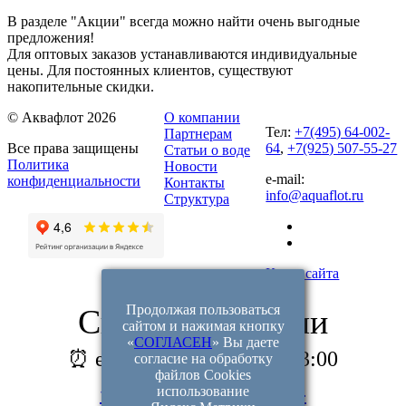
В разделе "Акции" всегда можно найти очень выгодные
предложения!
Для оптовых заказов устанавливаются индивидуальные
цены. Для постоянных клиентов, существуют
накопительные скидки.
© Аквафлот 2026
О компании
Тел:
+7(495) 64-002-
Партнерам
Все права защищены
64
,
+7(925) 507-55-27
Статьи о воде
Политика
Новости
e-mail:
конфиденциальности
Контакты
info@aquaflot.ru
Структура
Карта сайта
Продолжая пользоваться
Связаться с нами
сайтом и нажимая кнопку
«
СОГЛАСЕН
» Вы даете
⏰ ежедневно с 9:00 до 23:00
согласие на обработку
файлов Cookies
+7(495) 64-002-64
использование