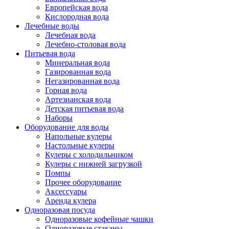
Европейская вода
Кислородная вода
Лечебные воды
Лечебная вода
Лечебно-столовая вода
Питьевая вода
Минеральная вода
Газированная вода
Негазированная вода
Горная вода
Артезианская вода
Детская питьевая вода
Наборы
Оборудование для воды
Напольные кулеры
Настольные кулеры
Кулеры с холодильником
Кулеры с нижней загрузкой
Помпы
Прочее оборудование
Аксессуары
Аренда кулера
Одноразовая посуда
Одноразовые кофейные чашки
Одноразовые стаканы