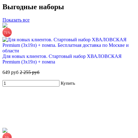
605 руб.
Выгодные наборы
Купить
Показать все
71%
Для новых клиентов. Стартовый набор ХВАЛОВСКАЯ
Premium (3х19л) + помпа
649 руб
2 255 руб
ХВАЛОВСКАЯ Premium природная питьевая вода 18,9л
Купить
555 руб.
Купить
5%