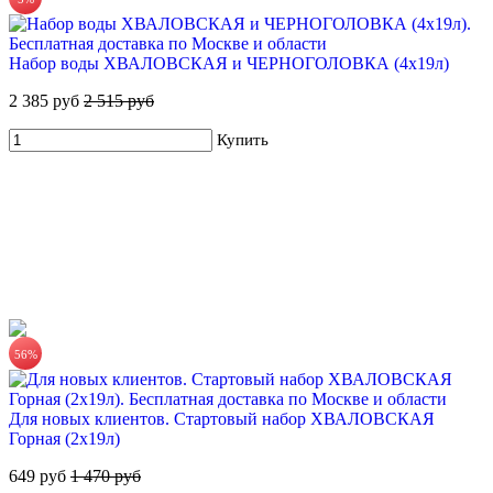
Набор воды ХВАЛОВСКАЯ и ЧЕРНОГОЛОВКА (4х19л)
2 385 руб
2 515 руб
ЧЕРНОГОЛОВКА питьевая вода 19л
Купить
670 руб.
Купить
56%
Для новых клиентов. Стартовый набор ХВАЛОВСКАЯ
ЧЕРНОГОЛОВКА питьевая вода без газа 12х0,5л
Горная (2х19л)
420 руб.
649 руб
1 470 руб
35.00 руб/шт