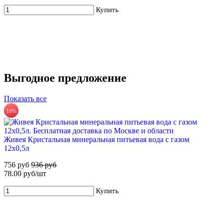
Купить
Купить
Выгодное предложение
67%
Показать все
ХВАЛОВСКАЯ Горная минеральная столовая вода 18,9л
19%
735 руб.
Для новых клиентов. Стартовый набор ХВАЛОВСКАЯ
Deluxe (3х19л)
Купить
Живея Кристальная минеральная питьевая вода с газом
12х0,5л
599 руб
1 815 руб
756 руб
936 руб
Купить
78.00 руб/шт
Купить