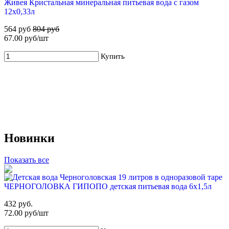
Живея Кристальная минеральная питьевая вода с газом
599 руб
1 900 руб
12х0,33л
564 руб
804 руб
Купить
67.00 руб/шт
Купить
68%
Новинки
Для новых клиентов. Стартовый набор ХВАЛОВСКАЯ
Premium (2х19л) + помпа
Показать все
549 руб
1 700 руб
Купить
ЧЕРНОГОЛОВКА ГИПОПО детская питьевая вода 6х1,5л
432 руб.
72.00 руб/шт