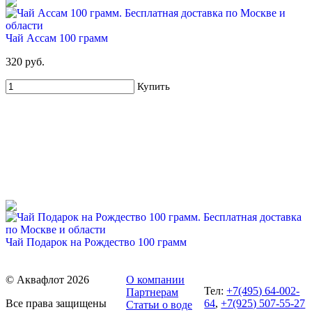
Горная (2х19л) + USB помпа
699 руб
2 160 руб
Чай Ассам 100 грамм
Купить
320 руб.
Купить
67%
Для новых клиентов. Стартовый набор ХВАЛОВСКАЯ
Premium (3х19л)
549 руб
1 665 руб
Чай Подарок на Рождество 100 грамм
460 руб.
Купить
© Аквафлот 2026
О компании
Купить
Тел:
+7(495) 64-002-
Партнерам
Все права защищены
64
,
+7(925) 507-55-27
Статьи о воде