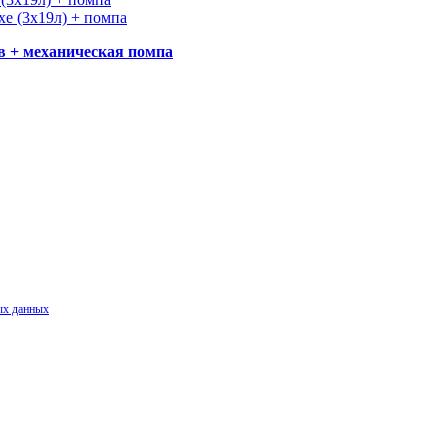
ов + механическая помпа
ых данных
.