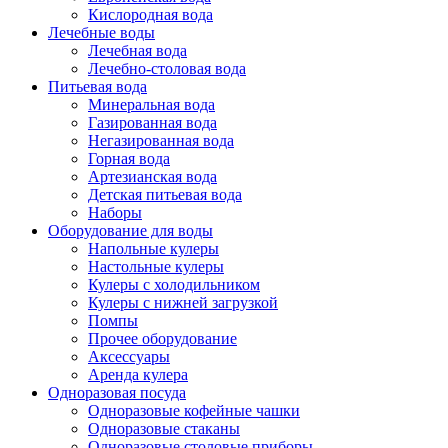
Кислородная вода
Лечебные воды
Лечебная вода
Лечебно-столовая вода
Питьевая вода
Минеральная вода
Газированная вода
Негазированная вода
Горная вода
Артезианская вода
Детская питьевая вода
Наборы
Оборудование для воды
Напольные кулеры
Настольные кулеры
Кулеры с холодильником
Кулеры с нижней загрузкой
Помпы
Прочее оборудование
Аксессуары
Аренда кулера
Одноразовая посуда
Одноразовые кофейные чашки
Одноразовые стаканы
Одноразовые столовые приборы