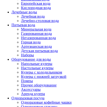
Европейская вода
Кислородная вода
Лечебные воды
Лечебная вода
Лечебно-столовая вода
Питьевая вода
Минеральная вода
Газированная вода
Негазированная вода
Горная вода
Артезианская вода
Детская питьевая вода
Наборы
Оборудование для воды
Напольные кулеры
Настольные кулеры
Кулеры с холодильником
Кулеры с нижней загрузкой
Помпы
Прочее оборудование
Аксессуары
Аренда кулера
Одноразовая посуда
Одноразовые кофейные чашки
Одноразовые стаканы