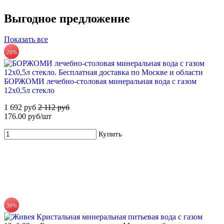
Выгодное предложение
67%
Показать все
20%
ХВАЛОВСКАЯ Горная минеральная столовая вода 18,9л
Для новых клиентов. Стартовый набор ХВАЛОВСКАЯ
Premium (3х19л)
735 руб.
БОРЖОМИ лечебно-столовая минеральная вода с газом
549 руб
1 665 руб
Купить
12х0,5л стекло
Купить
1 692 руб
2 112 руб
176.00 руб/шт
Купить
55%
30%
Для новых клиентов. Стартовый набор ХВАЛОВСКАЯ
Premium (2х19л)