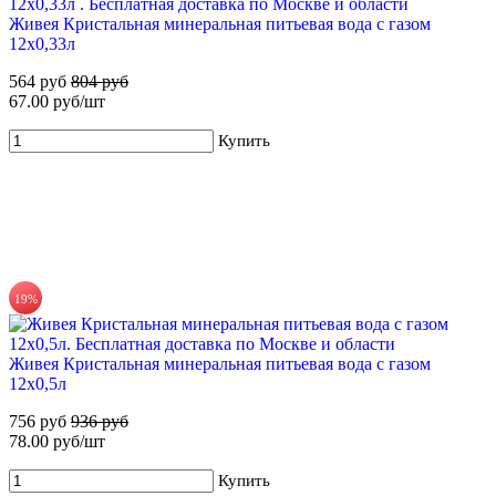
Живея Кристальная минеральная питьевая вода с газом
499 руб
1 110 руб
12х0,33л
Купить
564 руб
804 руб
67.00 руб/шт
Купить
71%
19%
Для новых клиентов. Стартовый набор ХВАЛОВСКАЯ
Живея Кристальная минеральная питьевая вода с газом
Горная (3х19л) + помпа
12х0,5л
799 руб
2 795 руб
756 руб
936 руб
78.00 руб/шт
Купить
Купить