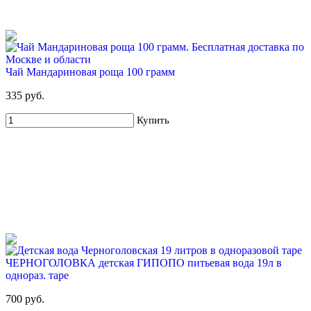
Для новых клиентов. Стартовый набор ХВАЛОВСКАЯ
Горная (3х19л)
699 руб
2 205 руб
Чай Мандариновая роща 100 грамм
Купить
335 руб.
Купить
51%
ЧЕРНОГОЛОВКА детская ГИПОПО питьевая вода 19л в
Для новых клиентов. Стартовый набор ХВАЛОВСКАЯ
однораз. таре
Горная 19л + USB помпа
700 руб.
699 руб
1 425 руб