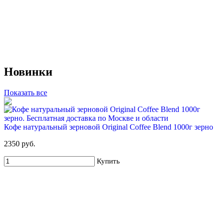
55%
Новинки
Для новых клиентов. Стартовый набор ХВАЛОВСКАЯ
Deluxe (2х19л)
Показать все
549 руб
1 210 руб
Купить
Кофе натуральный зерновой Original Coffee Blend 1000г зерно
2350 руб.
Купить
68%