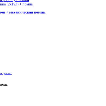
ров + механическая помпа.
ых данных
.
 вода