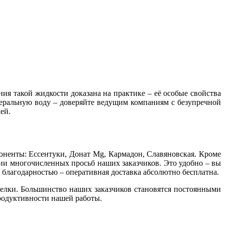
я такой жидкости доказана на практике – её особые свойства
еральную воду – доверяйте ведущим компаниям с безупречной
ей.
оненты: Ессентуки, Донат Mg, Кармадон, Славяновская. Кроме
ии многочисленных просьб наших заказчиков. Это удобно – вы
с благодарностью – оперативная доставка абсолютно бесплатна.
делки. Большинство наших заказчиков становятся постоянными
родуктивности нашей работы.