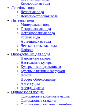
Кислородная вода
Лечебные воды
Лечебная вода
Лечебно-столовая вода
Питьевая вода
Минеральная вода
Газированная вода
Негазированная вода
Горная вода
Артезианская вода
Детская питьевая вода
Наборы
Оборудование для воды
Напольные кулеры
Настольные кулеры
Кулеры с холодильником
Кулеры с нижней загрузкой
Помпы
Прочее оборудование
Аксессуары
Аренда кулера
Одноразовая посуда
Одноразовые кофейные чашки
Одноразовые стаканы
Одноразовые столовые приборы