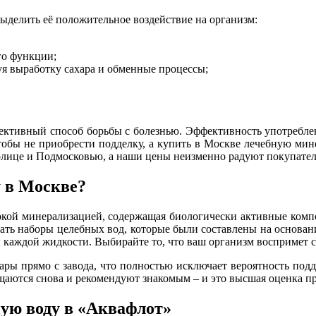
ыделить её положительное воздействие на организм:
го функции;
уя выработку сахара и обменные процессы;
ективный способ борьбы с болезнью. Эффективность употреблени
тобы не приобрести подделку, а купить в Москве лечебную мин
толице и Подмосковью, а наши цены неизменно радуют покупател
 в Москве?
сокой минерализацией, содержащая биологически активные комп
зать наборы целебных вод, которые были составлены на основан
ки каждой жидкости. Выбирайте то, что ваш организм воспримет 
ры прямо с завода, что полностью исключает вероятность под
щаются снова и рекомендуют знакомым – и это высшая оценка п
ую воду в «Аквафлот»