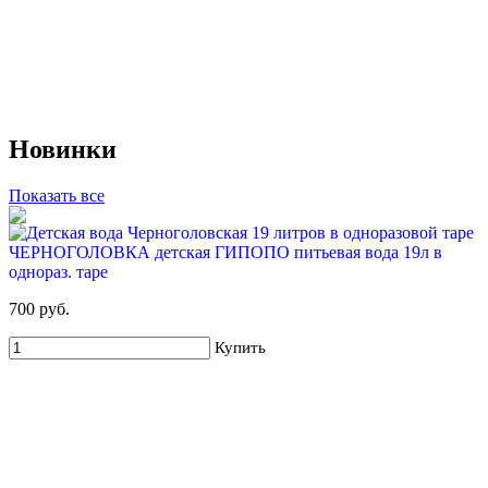
Deluxe (3х19л) + помпа
699 руб
2 405 руб
Купить
Новинки
Показать все
ЧЕРНОГОЛОВКА детская ГИПОПО питьевая вода 19л в
однораз. таре
68%
700 руб.
Для новых клиентов. Стартовый набор ХВАЛОВСКАЯ
Купить
Горная (3х19л)
699 руб
2 205 руб
Купить