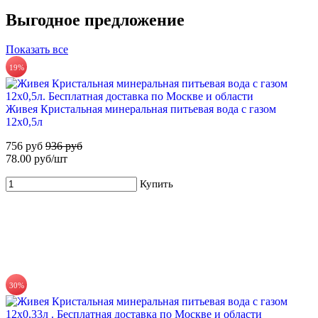
Выгодное предложение
Купить
Показать все
19%
ХВАЛОВСКАЯ Premium природная питьевая вода 18,9л
555 руб.
Живея Кристальная минеральная питьевая вода с газом
Купить
12х0,5л
756 руб
936 руб
71%
78.00 руб/шт
Купить
Для новых клиентов. Стартовый набор ХВАЛОВСКАЯ
Горная (3х19л) + помпа
799 руб
2 795 руб
Купить
30%