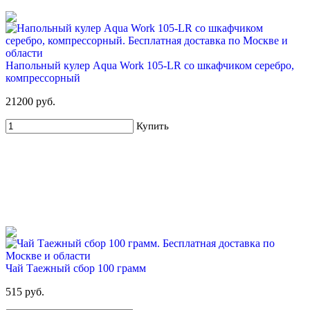
Напольный кулер Aqua Work 105-LR со шкафчиком серебро,
компрессорный
5%
21200 руб.
Набор воды ХВАЛОВСКАЯ и ЧЕРНОГОЛОВКА (4х19л)
Купить
2 385 руб
2 515 руб
Купить
Чай Таежный сбор 100 грамм
515 руб.
4%