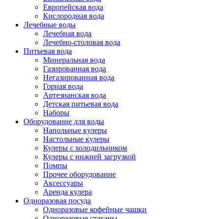
Европейская вода
Кислородная вода
Лечебные воды
Лечебная вода
Лечебно-столовая вода
Питьевая вода
Минеральная вода
Газированная вода
Негазированная вода
Горная вода
Артезианская вода
Детская питьевая вода
Наборы
Оборудование для воды
Напольные кулеры
Настольные кулеры
Кулеры с холодильником
Кулеры с нижней загрузкой
Помпы
Прочее оборудование
Аксессуары
Аренда кулера
Одноразовая посуда
Одноразовые кофейные чашки
Одноразовые стаканы