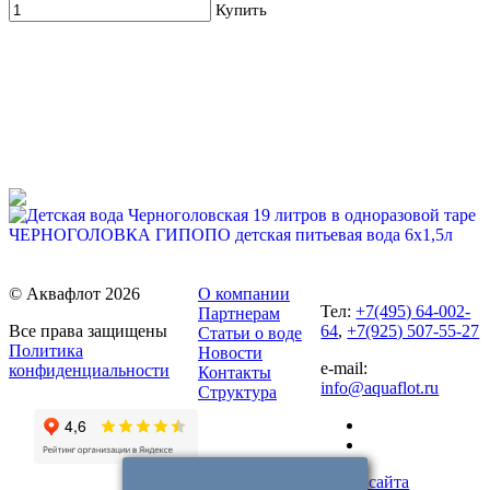
Купить
Набор воды ХВАЛОВСКАЯ 3 вида (3х19л)
1 815 руб
1 895 руб
Купить
ЧЕРНОГОЛОВКА ГИПОПО детская питьевая вода 6х1,5л
432 руб.
72.00 руб/шт
© Аквафлот 2026
О компании
67%
Тел:
+7(495) 64-002-
Партнерам
Купить
Все права защищены
64
,
+7(925) 507-55-27
Статьи о воде
Для новых клиентов. Стартовый набор ХВАЛОВСКАЯ
Политика
Новости
e-mail:
Deluxe (3х19л)
конфиденциальности
Контакты
info@aquaflot.ru
Структура
599 руб
1 815 руб
Купить
Карта сайта