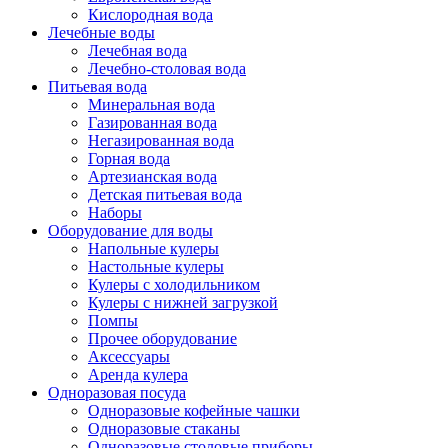
Кислородная вода
Лечебные воды
Лечебная вода
Лечебно-столовая вода
Питьевая вода
Минеральная вода
Газированная вода
Негазированная вода
Горная вода
Артезианская вода
Детская питьевая вода
Наборы
Оборудование для воды
Напольные кулеры
Настольные кулеры
Кулеры с холодильником
Кулеры с нижней загрузкой
Помпы
Прочее оборудование
Аксессуары
Аренда кулера
Одноразовая посуда
Одноразовые кофейные чашки
Одноразовые стаканы
Одноразовые столовые приборы