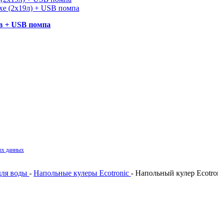
ов + USB помпа
ых данных
.
для воды
-
Напольные кулеры Ecotronic
- Напольный кулер Ecotro