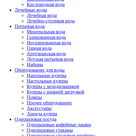
Кислородная вода
Лечебные воды
Лечебная вода
Лечебно-столовая вода
Питьевая вода
Минеральная вода
Газированная вода
Негазированная вода
Горная вода
Артезианская вода
Детская питьевая вода
Наборы
Оборудование для воды
Напольные кулеры
Настольные кулеры
Кулеры с холодильником
Кулеры с нижней загрузкой
Помпы
Прочее оборудование
Аксессуары
Аренда кулера
Одноразовая посуда
Одноразовые кофейные чашки
Одноразовые стаканы
Одноразовые столовые приборы