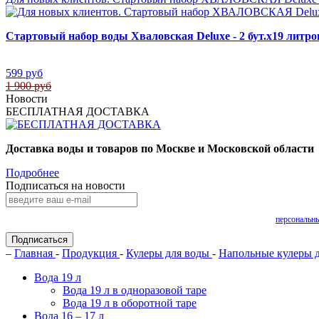
Стартовый набор воды Хваловская Deluxe - 2 бут.х19 литр
599 руб
1 900 руб
Новости
БЕСПЛАТНАЯ ДОСТАВКА
Доставка воды и товаров по Москве и Московской области
Подробнее
Подписаться на новости
Нажимая на кнопку «Подписаться», Вы даете согласие на обработку своих
персональн
Подписаться
–
Главная
-
Продукция
-
Кулеры для воды
-
Напольные кулеры 
Вода 19 л
Вода 19 л в одноразовой таре
Вода 19 л в оборотной таре
Вода 16 – 17 л