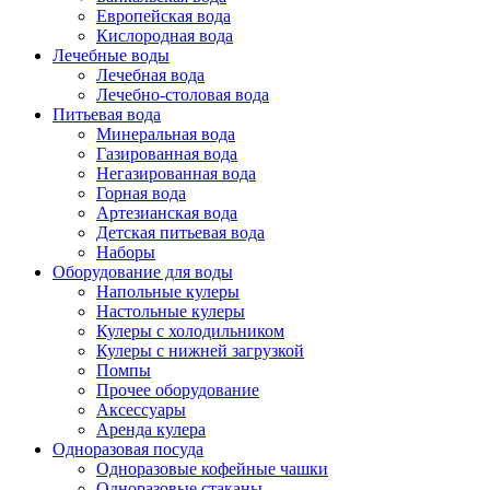
Европейская вода
Кислородная вода
Лечебные воды
Лечебная вода
Лечебно-столовая вода
Питьевая вода
Минеральная вода
Газированная вода
Негазированная вода
Горная вода
Артезианская вода
Детская питьевая вода
Наборы
Оборудование для воды
Напольные кулеры
Настольные кулеры
Кулеры с холодильником
Кулеры с нижней загрузкой
Помпы
Прочее оборудование
Аксессуары
Аренда кулера
Одноразовая посуда
Одноразовые кофейные чашки
Одноразовые стаканы