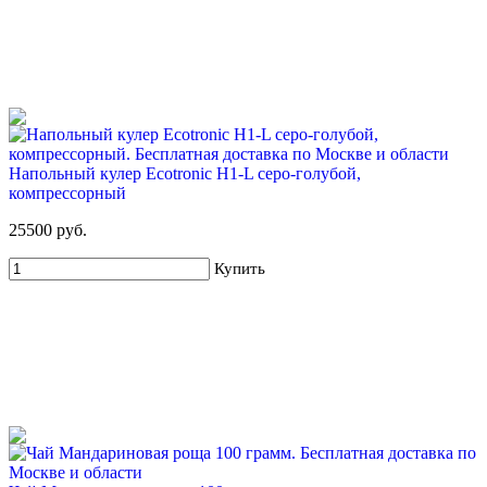
51%
Для новых клиентов. Стартовый набор ХВАЛОВСКАЯ
Горная 19л + USB помпа
699 руб
1 425 руб
Напольный кулер Ecotronic H1-L серо-голубой,
Купить
компрессорный
25500 руб.
Купить
71%
Для новых клиентов. Стартовый набор ХВАЛОВСКАЯ
Горная (3х19л) + помпа
799 руб
2 795 руб