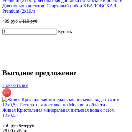
Для новых клиентов. Стартовый набор ХВАЛОВСКАЯ
CRISTELLE питьевая природная вода без газа 6х0,75л стекло
Premium (2х19л)
918 руб.
499 руб
1 110 руб
153.00 руб/шт
Купить
Купить
Выгодное предложение
56%
Показать все
ХВАЛОВСКАЯ Горная минеральная столовая вода 18,9л
19%
735 руб.
Для новых клиентов. Стартовый набор ХВАЛОВСКАЯ
Горная (2х19л)
Купить
Живея Кристальная минеральная питьевая вода с газом
12х0,5л
649 руб
1 470 руб
756 руб
936 руб
Купить
78.00 руб/шт