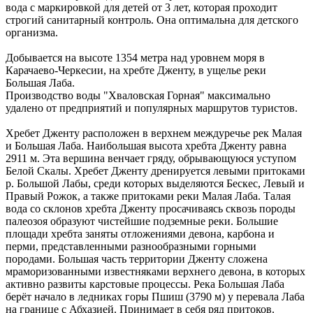
вода с маркировкой для детей от 3 лет, которая проходит
строгий санитарный контроль. Она оптимальна для детского
организма.
Добывается на высоте 1354 метра над уровнем моря в
Карачаево-Черкесии, на хребте Дженту, в ущелье реки
Большая Лаба.
Производство воды "Хваловская Горная" максимально
удалено от предприятий и популярных маршрутов туристов.
Хребет Дженту расположен в верхнем междуречье рек Малая
и Большая Лаба. Наибольшая высота хребта Дженту равна
2911 м. Эта вершина венчает гряду, обрывающуюся уступом
Белой Скалы. Хребет Дженту дренируется левыми притоками
р. Большой Лабы, среди которых выделяются Бескес, Левый и
Правый Рожок, а также притоками реки Малая Лаба. Талая
вода со склонов хребта Дженту просачиваясь сквозь породы
палеозоя образуют чистейшие подземные реки. Большие
площади хребта заняты отложениями девона, карбона и
перми, представленными разнообразными горными
породами. Большая часть территории Дженту сложена
мраморизованными известняками верхнего девона, в которых
активно развиты карстовые процессы. Река Большая Лаба
берёт начало в ледниках горы Пшиш (3790 м) у перевала Лаба
на границе c Абхазией. Принимает в себя ряд притоков.