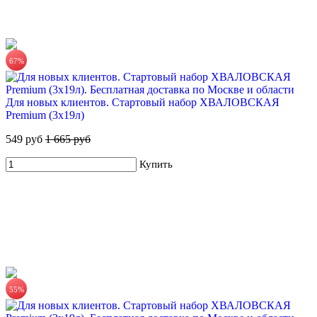
67%
Для новых клиентов. Стартовый набор ХВАЛОВСКАЯ
Premium (3х19л)
549 руб
1 665 руб
ХВАЛОВСКАЯ Premium природная питьевая вода 18,9л
555 руб.
Купить
Купить
55%