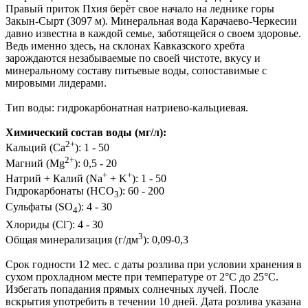
Правый приток Пхия берёт свое начало на леднике горы
Закын-Сырт (3097 м). Минеральная вода Карачаево-Черкесии
давно известна в каждой семье, заботящейся о своем здоровье.
Ведь именно здесь, на склонах Кавказского хребта
зарождаются незабываемые по своей чистоте, вкусу и
минеральному составу питьевые воды, сопоставимые с
мировыми лидерами.
Тип воды: гидрокарбонатная натриево-кальциевая.
Химический состав воды (мг/л):
2+
Кальций (Ca
): 1 - 50
2+
Магний (Mg
): 0,5 - 20
+
+
Натрий + Калий (Na
+ K
): 1 - 50
Гидрокарбонаты (HCO
): 60 - 200
3
Сульфаты (SO
): 4 - 30
4
-
Хлориды (Cl
): 4 - 30
3
Общая минерализация (г/дм
): 0,09-0,3
Срок годности 12 мес. с даты розлива при условии хранения в
сухом прохладном месте при температуре от 2°C до 25°C.
Избегать попадания прямых солнечных лучей. После
вскрытия употребить в течении 10 дней. Дата розлива указана