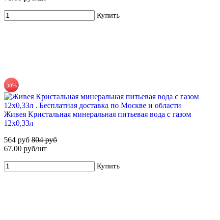
Купить
71%
30%
Для новых клиентов. Стартовый набор ХВАЛОВСКАЯ
Deluxe (3х19л) + помпа
Живея Кристальная минеральная питьевая вода с газом
12х0,33л
699 руб
2 405 руб
564 руб
804 руб
Купить
67.00 руб/шт
Купить