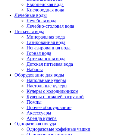
Европейская вода
Кислородная вода
Лечебные воды
Лечебная вода
Лечебно-столовая вода
Питьевая вода
Минеральная вода
Газированная вода
Негазированная вода
Горная вода
Артезианская вода
Детская питьевая вода
Наборы
Оборудование для воды
Напольные кулеры
Настольные кулеры
Кулеры с холодильником
Кулеры с нижней загрузкой
Помпы
Прочее оборудование
Аксессуары
Аренда кулера
Одноразовая посуда
Одноразовые кофейные чашки
Одноразовые стаканы