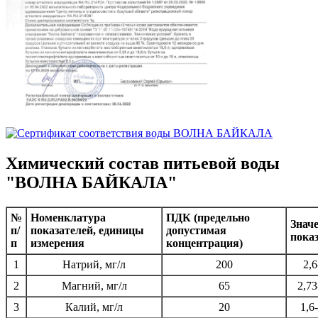
Химический состав питьевой воды
"ВОЛНА БАЙКАЛА"
№
Номенклатура
ПДК (предельно
Знач
п/
показателей, единицы
допустимая
пока
п
измерения
концентрация)
1
Натрий, мг/л
200
2,6
2
Магний, мг/л
65
2,73
3
Калий, мг/л
20
1,6­