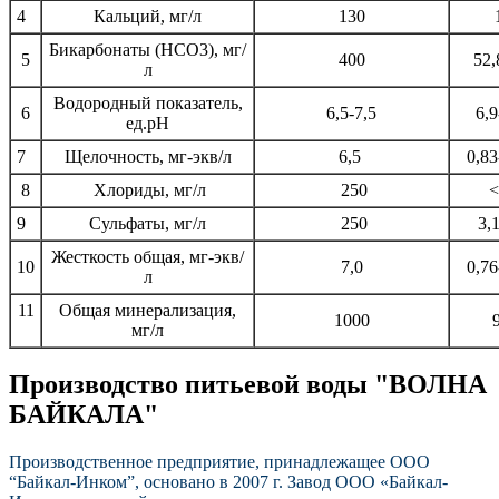
4
Кальций, мг/л
130
Бикарбонаты (HCO3), мг/
5
400
52,
л
Водородный показатель,
6
6,5-7,5
6,9
ед.pH
7
Щелочность, мг-экв/л
6,5
0,83
8
Хлориды, мг/л
250
<
9
Сульфаты, мг/л
250
3,1
Жесткость общая,
мг-экв/
10
7,0
0,76
л
11
Общая минерализация,
1000
мг/л
Производство питьевой воды "ВОЛНА
БАЙКАЛА"
Производственное предприятие, принадлежащее ООО
“Байкал-Инком”, основано в 2007 г. Завод ООО «Байкал-