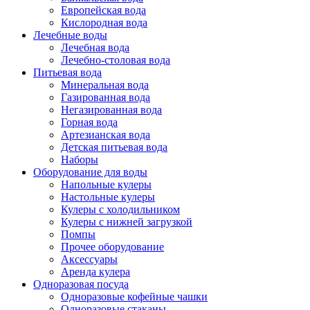
Европейская вода
Кислородная вода
Лечебные воды
Лечебная вода
Лечебно-столовая вода
Питьевая вода
Минеральная вода
Газированная вода
Негазированная вода
Горная вода
Артезианская вода
Детская питьевая вода
Наборы
Оборудование для воды
Напольные кулеры
Настольные кулеры
Кулеры с холодильником
Кулеры с нижней загрузкой
Помпы
Прочее оборудование
Аксессуары
Аренда кулера
Одноразовая посуда
Одноразовые кофейные чашки
Одноразовые стаканы