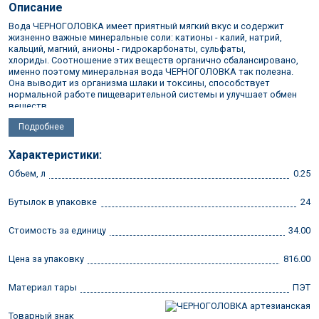
Описание
Вода ЧЕРНОГОЛОВКА имеет приятный мягкий вкус и содержит
жизненно важные минеральные соли: катионы - калий, натрий,
кальций, магний, анионы - гидрокарбонаты, сульфаты,
хлориды. Соотношение этих веществ органично сбалансировано,
именно поэтому минеральная вода ЧЕРНОГОЛОВКА так полезна.
Она выводит из организма шлаки и токсины, способствует
нормальной работе пищеварительной системы и улучшает обмен
веществ.
Подробнее
Химический состав (мг/л):
Общая минерализация: 0,05 - 1 г/л
Общая жесткость: ≤ 7 мг-экв/л
Характеристики:
Калий: 0,1-20 мг/л
Объем, л
0.25
Кальций: 0,1-130 мг/л
Магний: 0,1-65 мг/л
Хлориды: 0,1 - 100 мг/л
Бутылок в упаковке
24
Сульфаты: 0,1 - 200 мг/л
Гидрокарбонаты: 0,1-400 мг/л
Стоимость за единицу
34.00
Хранить при температуре: от +2°С до +25°С и относительной
влажности не более 85%
Цена за упаковку
816.00
Избегать попадания прямых солнечных лучей.
Материал тары
ПЭТ
Производитель: АКВАЛАЙФ
Товарный знак