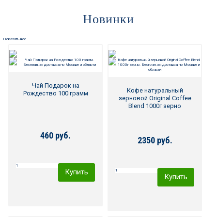
Набор воды ХВАЛОВСКАЯ
Для новых клиентов.
Новинки
3 вида (3х19л)
Стартовый набор
ХВАЛОВСКАЯ Premium
(2х19л) + помпа
Показать все
1 815 руб
1 895 руб
549 руб
1 700 руб
Чай Подарок на
Кофе натуральный
Рождество 100 грамм
зерновой Original Coffee
Купить
Купить
Blend 1000г зерно
460 руб.
2350 руб.
68%
55%
Купить
Купить
Для новых клиентов.
Для новых клиентов.
Стартовый набор
Стартовый набор
ХВАЛОВСКАЯ Горная
ХВАЛОВСКАЯ Premium
(2х19л) + USB помпа
(2х19л)