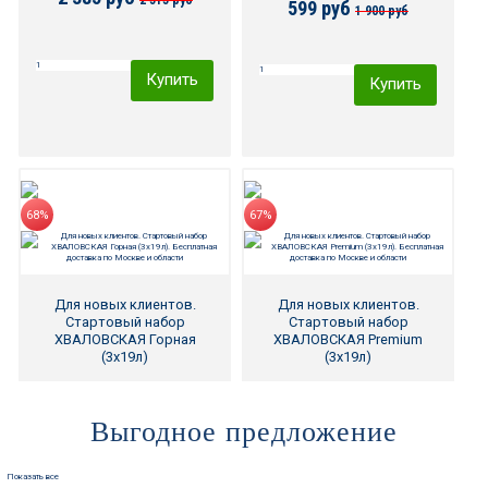
2 515 руб
599 руб
1 900 руб
Купить
Купить
68%
67%
Для новых клиентов.
Для новых клиентов.
Стартовый набор
Стартовый набор
ХВАЛОВСКАЯ Горная
ХВАЛОВСКАЯ Premium
(3х19л)
(3х19л)
699 руб
549 руб
Выгодное предложение
2 205 руб
1 665 руб
Показать все