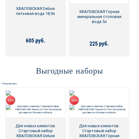
ХВАЛОВСКАЯ Deluxe
ХВАЛОВСКАЯ Горная
питьевая вода 18,9л
минеральная столовая
вода 5л
605 руб.
225 руб.
Купить
Купить
Выгодные наборы
Показать все
55%
56%
ХВАЛОВСКАЯ Premium
ЧЕРНОГОЛОВКА питьевая
природная питьевая вода
Для новых клиентов.
Для новых клиентов.
вода без газа 12х0,5л
18,9л
Стартовый набор
Стартовый набор
ХВАЛОВСКАЯ Deluxe
ХВАЛОВСКАЯ Горная