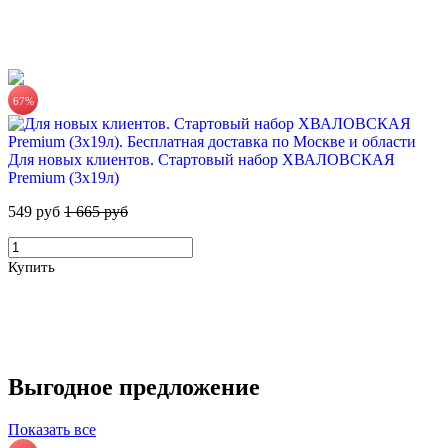
67%
ХВАЛОВСКАЯ Premium природная питьевая вода 18,9л
Для новых клиентов. Стартовый набор ХВАЛОВСКАЯ
Premium (3х19л)
555 руб.
549 руб
1 665 руб
Купить
Купить
Выгодное предложение
ХВАЛОВСКАЯ Горная минеральная столовая вода 18,9л
4%
Показать все