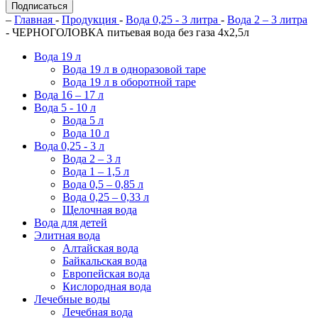
Подписаться
–
Главная
-
Продукция
-
Вода 0,25 - 3 литра
-
Вода 2 – 3 литра
- ЧЕРНОГОЛОВКА питьевая вода без газа 4х2,5л
Вода 19 л
Вода 19 л в одноразовой таре
Вода 19 л в оборотной таре
Вода 16 – 17 л
Вода 5 - 10 л
Вода 5 л
Вода 10 л
Вода 0,25 - 3 л
Вода 2 – 3 л
Вода 1 – 1,5 л
Вода 0,5 – 0,85 л
Вода 0,25 – 0,33 л
Щелочная вода
Вода для детей
Элитная вода
Алтайская вода
Байкальская вода
Европейская вода
Кислородная вода
Лечебные воды
Лечебная вода