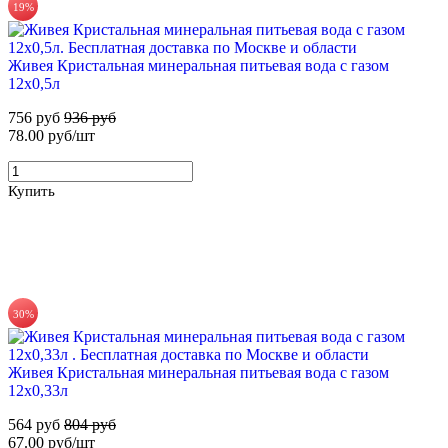
735 руб.
19%
Набор воды ХВАЛОВСКАЯ 3 вида (3х19л)
Купить
Живея Кристальная минеральная питьевая вода с газом
1 815 руб
1 895 руб
12х0,5л
756 руб
936 руб
Купить
78.00 руб/шт
Купить
68%
30%
Для новых клиентов. Стартовый набор ХВАЛОВСКАЯ
Горная (2х19л) + USB помпа
Живея Кристальная минеральная питьевая вода с газом
12х0,33л
699 руб
2 160 руб
564 руб
804 руб
67.00 руб/шт
Купить