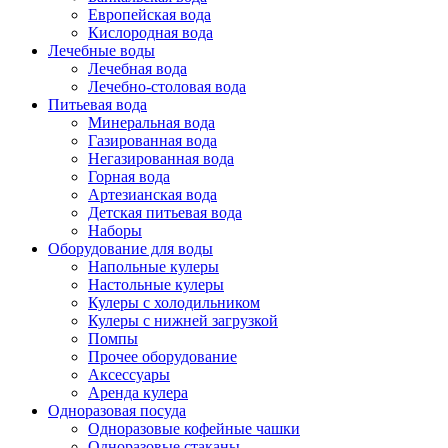
Европейская вода
Кислородная вода
Лечебные воды
Лечебная вода
Лечебно-столовая вода
Питьевая вода
Минеральная вода
Газированная вода
Негазированная вода
Горная вода
Артезианская вода
Детская питьевая вода
Наборы
Оборудование для воды
Напольные кулеры
Настольные кулеры
Кулеры с холодильником
Кулеры с нижней загрузкой
Помпы
Прочее оборудование
Аксессуары
Аренда кулера
Одноразовая посуда
Одноразовые кофейные чашки
Одноразовые стаканы