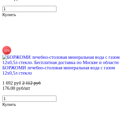
Купить
71%
20%
Для новых клиентов. Стартовый набор ХВАЛОВСКАЯ
Горная (3х19л) + помпа
БОРЖОМИ лечебно-столовая минеральная вода с газом
799 руб
2 795 руб
12х0,5л стекло
1 692 руб
2 112 руб
176.00 руб/шт
Купить
Купить