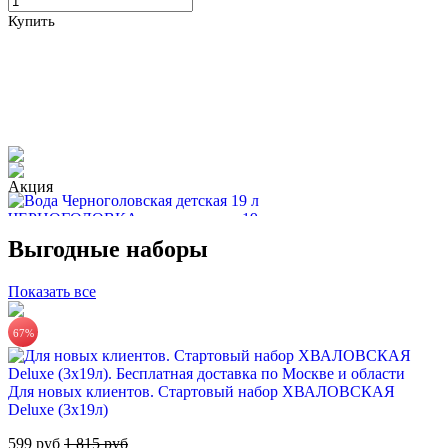
Купить
ЧЕРНОГОЛОВКА питьевая вода 19л
Выгодные наборы
670 руб.
Показать все
Купить
67%
Для новых клиентов. Стартовый набор ХВАЛОВСКАЯ
Deluxe (3х19л)
599 руб
1 815 руб