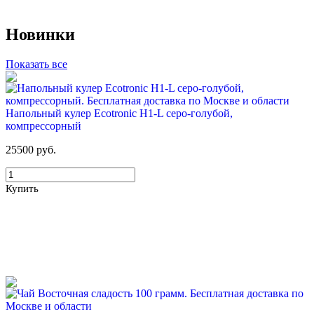
56%
Новинки
Для новых клиентов. Стартовый набор ХВАЛОВСКАЯ
Горная (2х19л)
Показать все
649 руб
1 470 руб
Напольный кулер Ecotronic H1-L серо-голубой,
Купить
компрессорный
25500 руб.
Купить
51%
Для новых клиентов. Стартовый набор ХВАЛОВСКАЯ
Горная 19л + USB помпа
699 руб
1 425 руб