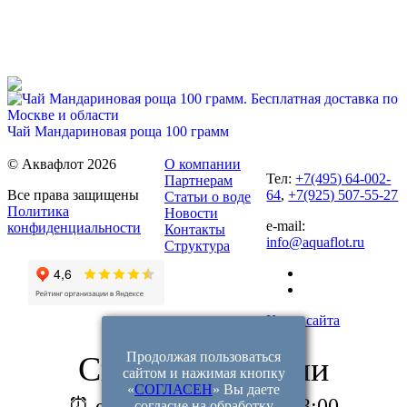
71%
Для новых клиентов. Стартовый набор ХВАЛОВСКАЯ
Premium (3х19л) + помпа
649 руб
2 255 руб
Чай Мандариновая роща 100 грамм
335 руб.
Купить
© Аквафлот 2026
О компании
Тел:
+7(495) 64-002-
Партнерам
Все права защищены
64
,
+7(925) 507-55-27
Статьи о воде
Политика
Купить
Новости
e-mail:
конфиденциальности
Контакты
info@aquaflot.ru
Структура
68%
Карта сайта
Для новых клиентов. Стартовый набор ХВАЛОВСКАЯ
Продолжая пользоваться
Связаться с нами
Premium (2х19л) + помпа
сайтом и нажимая кнопку
Чай Таежный сбор 100 грамм
«
СОГЛАСЕН
» Вы даете
549 руб
1 700 руб
⏰ ежедневно с 9:00 до 23:00
согласие на обработку